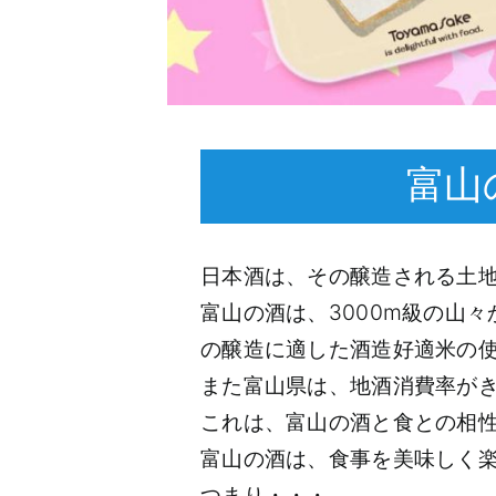
富山
日本酒は、その醸造される土
富山の酒は、3000m級の山
の醸造に適した酒造好適米の
また富山県は、地酒消費率が
これは、富山の酒と食との相
富山の酒は、食事を美味しく
つまり・・・