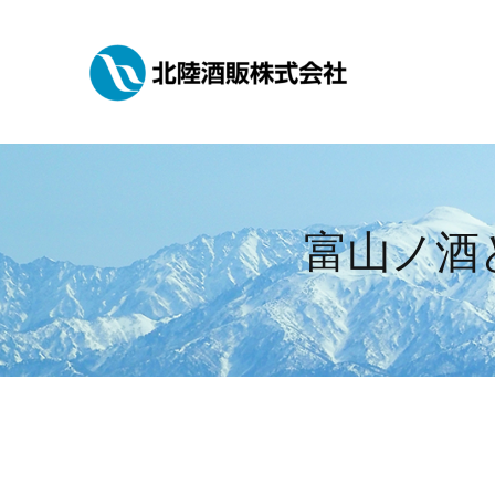
Skip
to
content
富山ノ酒