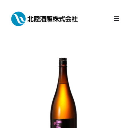
Skip
to
content
Togg
Navig
Home
会社案内
富山の地酒
おすすめ商品
新着情報