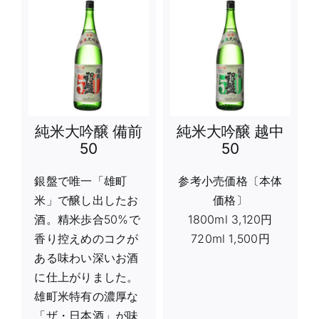
純米大吟醸 備前
純米大吟醸 越中
50
50
銀盤で唯一「雄町
参考小売価格〔本体
米」で醸し出したお
価格〕
酒。精米歩合50%で
1800ml 3,120円
香り控えめのコクが
720ml 1,500円
ある味わい深いお酒
に仕上がりました。
雄町米特有の濃厚な
「ザ・日本酒」が味