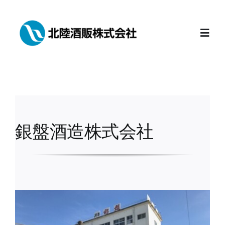
Skip
to
content
Togg
Navig
Home
会社案内
銀盤酒造株式会社
富山の地酒
おすすめ商品
新着情報