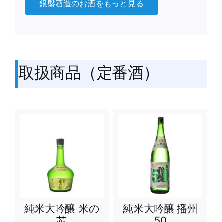
銀盤酒造のお酒をもっと見る
取扱商品（定番酒）
純米大吟醸 米の
純米大吟醸 播州
芯
50