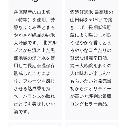
兵庫県産の山田錦
酒造好適米 最高峰の
（特等）を使用。芳
山田錦を50％まで磨
醇なふくみ香とまろ
き上げ、長期低温貯
やかさが絶品の純米
蔵により喉ごしが良
大吟醸です。 北アル
く穏やかな香りとま
プスから流れ出た黒
ろやかな口当たりの
部地域の湧き水を使
贅沢な淡麗辛口酒。
用して長期低温保存
純米大吟醸を多くの
熟成したことによ
人に味わい楽しんで
り、フルーツを感じ
もらいたいと発売当
させる熟成香を持
初からクオリティー
ち、バランスの取れ
が高いと評判の銀盤
たとても美味しいお
ロングセラー商品。
酒です。