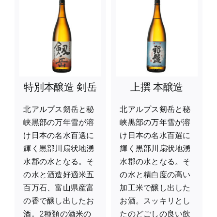
特別本醸造 剣岳
上撰 本醸造
北アルプス剱岳と秘
北アルプス剱岳と秘
峡黒部の万年雪が溶
峡黒部の万年雪が溶
け日本の名水百選に
け日本の名水百選に
輝く黒部川扇状地湧
輝く黒部川扇状地湧
水郡の水となる。そ
水郡の水となる。そ
の水と酒造好適米五
の水と精白度の高い
百万石、富山県産富
加工米で醸し出した
の香で醸し出したお
お酒。スッキリとし
酒。2種類の酒米の
たのどごしの良い飲